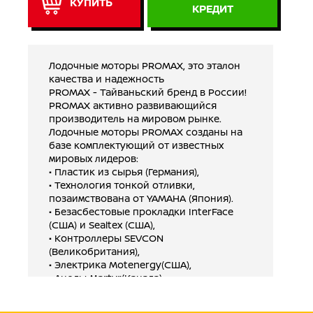
КУПИТЬ
КРЕДИТ
Лодочные моторы PROMAX, это эталон
качества и надежность
PROMAX - Тайваньский бренд в России!
PROMAX активно развивающийся
производитель на мировом рынке.
Лодочные моторы PROMAX созданы на
базе комплектующий от известных
мировых лидеров:
• Пластик из сырья (Германия),
• Технология тонкой отливки,
позаимствована от YAMAHA (Япония).
• Безасбестовые прокладки InterFace
(США) и Sealtex (США),
• Контроллеры SEVCON
(Великобритания),
• Электрика Motenergy(США),
• Аноды Martyr(Канада),
• Электрическое реле Evinrude US
• Gодшипники SKF (Швеция, Япония и