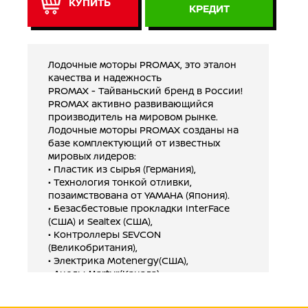
КУПИТЬ
КРЕДИТ
Лодочные моторы PROMAX, это эталон
качества и надежность
PROMAX - Тайваньский бренд в России!
PROMAX активно развивающийся
производитель на мировом рынке.
Лодочные моторы PROMAX созданы на
базе комплектующий от известных
мировых лидеров:
• Пластик из сырья (Германия),
• Технология тонкой отливки,
позаимствована от YAMAHA (Япония).
• Безасбестовые прокладки InterFace
(США) и Sealtex (США),
• Контроллеры SEVCON
(Великобритания),
• Электрика Motenergy(США),
• Аноды Martyr(Канада),
• Электрическое реле Evinrude US
• Gодшипники SKF (Швеция, Япония и