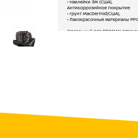
• Наклейки 3M (США),
Антикоррозийное покрытие:
• грунт MacDermid(США),
• Лакокрасочные материалы PPG(
Модельный ряд PROMAX отвечае
воде. Кроме того моторы PROMA
коммерческих целей и эксплуат
Моторы PROMAX проходят тройно
проверка ключевых узлов (напр
сжатым воздухом), каждого мото
выборочное тестирование в теч
Моторы исполнены из морского
покрытии несколькими слоями 
материалов из Японии и США, о
коррозии. Основные узлы и ко
запасом прочности, например к
Усовершенствованы системы ох
СООТВЕТСТВИЕ МЕЖДУНАРОДНЫ
ISO9001 – международный станд
CE – европейский стандарт каче
EPA – стандарт американского 
DNV – стандарт международног