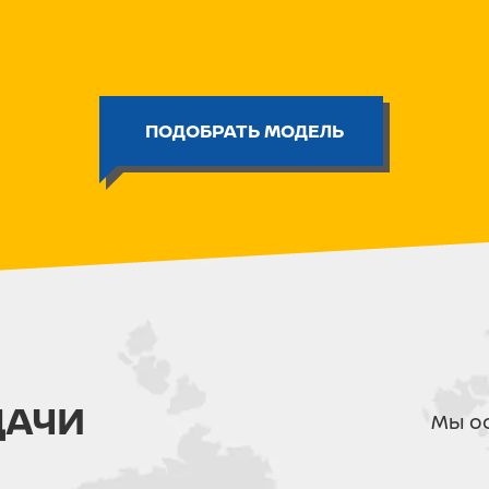
нескольких лет эксплуатации.
Лодочные моторы PROMAX (ПРОМ
достаточную мощность, экономи
Особенности всех двигателей П
простота в эксплуатации!
ПОДОБРАТЬ МОДЕЛЬ
Технические характеристики PR
Вес, кг: 119
Винт : 13"-19"
Вращение винта: Правое
Генератор: 12V 36A
Дейдвуд: 508 (L)
Зажигание: CDI
Количество тактов: 4
Максимальные обороты: 5000-
Мощность (кВт): 58.9
Мощность (л.с.): 80
Объём бака: 24 л (выносной)
ДАЧИ
Объём двигателя: 998
Мы ос
Объем трансмиссионного масла
Охлаждение: Водяное
Передачи: F-N-R