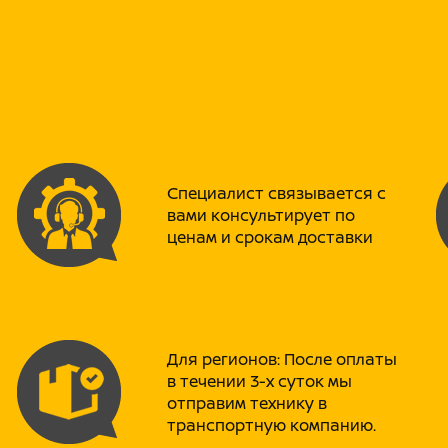
консалтингу и менеджменту рис
EURO -II – европейский экологи
ССS – Китайский национальный 
EAC – Декларация соответствия
Лодочный подвесной мотор сер
относится к классу 4х-тактных 
надежность и экономичность. 
надежно защитит двигатель от в
воды. Усовершенствованная ци
Специалист связывается с
легкостью осуществить запуск д
вами консультирует по
инновационная система подачи
ценам и срокам доставки
Keihin даст значительную эконо
Подверженные наибольшим нагру
и торсионный вал, ведущая и в
выполнены из высокоуглеродист
Кроме того, для защиты от кор
двигателя и протекторный анод 
срок службы металлических дет
Для регионов: После оплаты
которых зависит работа всего 
в течении 3-х суток мы
внимание, компания PROMAX (П
отправим технику в
производителя, давно доказавше
транспортную компанию.
достичь рекордно низких показ