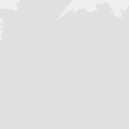
Система подъёма: Гидроподьем
Тип двигателя: Электронное упр
Тип топлива: АИ92/95
Управление: Дистанционное
Система запуска: Электростарт
Страна бренда: Тайвань
Технические характеристики и 
указанных - производитель впра
числе от партии к партии.
Гарантия предоставляется в со
условиями производителя. Данн
являются публичной офертой.