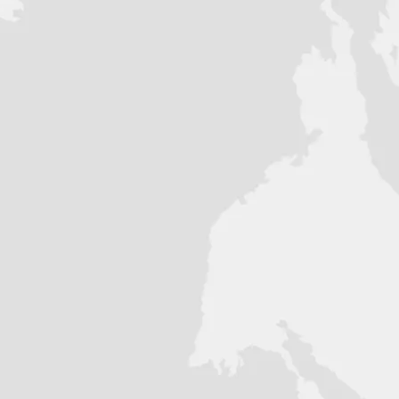
авление впрыском топлива (EFI)
ер
комплектация могут отличаться от
ве изменять их без уведомления, в том
ответствии с законодательством РФ и
ые носят ознакомительный характер и не