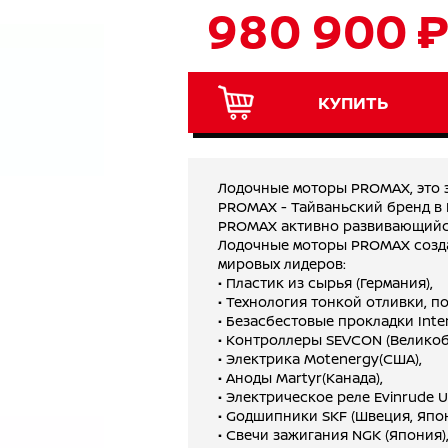
980 900 
КУПИТЬ
Лодочные моторы PROMAX, это э
PROMAX - Тайваньский бренд в 
PROMAX активно развивающийся
Лодочные моторы PROMAX созда
мировых лидеров:
• Пластик из сырья (Германия),
• Технология тонкой отливки, п
• Безасбестовые прокладки Inter
• Контроллеры SEVCON (Великоб
• Электрика Motenergy(США),
• Аноды Martyr(Канада),
• Электрическое реле Evinrude 
• Gодшипники SKF (Швеция, Япон
• Cвечи зажигания NGK (Япония)