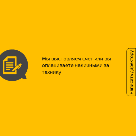
ков,
ческий стандарт,
стандарт качества,
 евразийского экономического союза.
ии SF от компании PROMAX (ПРОМАКС)
моторов, совмещая в себе практичность,
Пятислойное лакокрасочное покрытие
оздействия как пресной, так и морской
Написать директору
фровая система зажигания позволит с
Мы выставляем счет или вы
вигателя в любых условиях, а
оплачиваете наличными за
 топлива PROMAX от известной компании
технику
мию расхода топлива.
зкам детали двигателя, такие как гребной
едомая шестеренка, шейки коленчатого вала
ой стали, что увеличивает срок их службы.
розии применяется оцинковка полостей
от канадской марки Martyr, что увеличивает
алей. Подшипники и шестерни, от качества
двигателя и которым уделяется повышенное
РОМАКС) заказывает у японского
го свое качество. Все это позволяет
ателей падения компрессии после