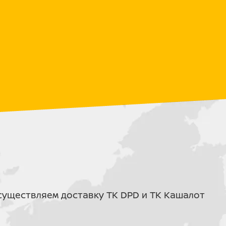
АКС) идеально сочетает в себе
чность, невысокую цену и надежность.
РОМАКС – это высокие технологии и
OMAX SF80FEEL-T EFI :
6000
уществляем доставку ТК DPD и ТК Кашалот
: 430