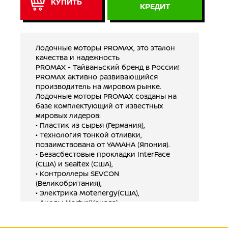
КУПИТЬ
КРЕДИТ
Лодочные моторы PROMAX, это эталон
качества и надежность
PROMAX - Тайваньский бренд в России!
PROMAX активно развивающийся
производитель на мировом рынке.
Лодочные моторы PROMAX созданы на
базе комплектующий от известных
мировых лидеров:
• Пластик из сырья (Германия),
• Технология тонкой отливки,
позаимствована от YAMAHA (Япония).
• Безасбестовые прокладки InterFace
(США) и Sealtex (США),
• Контроллеры SEVCON
(Великобритания),
• Электрика Motenergy(США),
• Аноды Martyr(Канада),
• Электрическое реле Evinrude US
• Gодшипники SKF (Швеция, Япония и