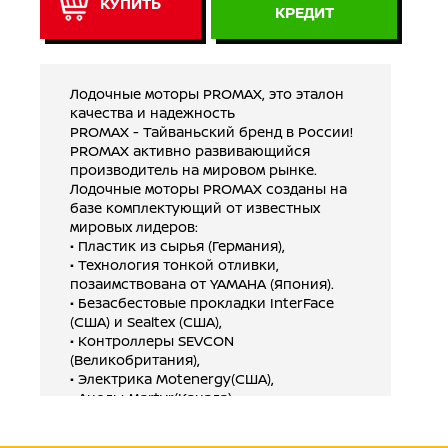
КУПИТЬ
КРЕДИТ
Лодочные моторы PROMAX, это эталон
качества и надежность
PROMAX - Тайваньский бренд в России!
PROMAX активно развивающийся
производитель на мировом рынке.
Лодочные моторы PROMAX созданы на
базе комплектующий от известных
мировых лидеров:
• Пластик из сырья (Германия),
• Технология тонкой отливки,
позаимствована от YAMAHA (Япония).
• Безасбестовые прокладки InterFace
(США) и Sealtex (США),
• Контроллеры SEVCON
(Великобритания),
• Электрика Motenergy(США),
• Аноды Martyr(Канада),
• Электрическое реле Evinrude US
• Gодшипники SKF (Швеция, Япония и