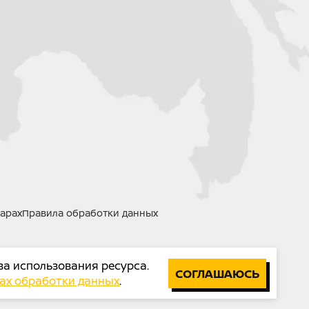
олированные не складные
 перевёрнутого типа, Ф33, ход 120 мм.
ортизатор, 320 мм, ход 45 мм
вые
веющая сталь
арах
Правила обработки данных
за использования ресурса.
СОГЛАШАЮСЬ
ах обработки данных
.
ая система: Спереди и сзади дисковые