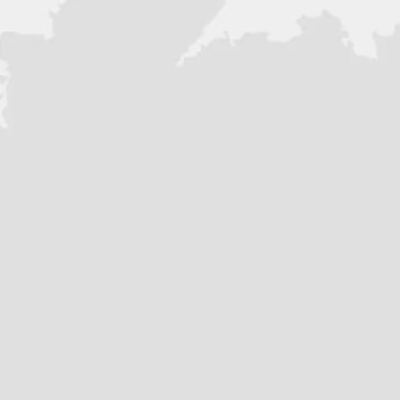
обслуживания, тише и с увелич
спроектированы так, чтобы не 
картер двигателя защищён от п
долговечная герметизированная
самоочищающиеся звёзды, защи
Размер:1440*650*900mm
Колёсная база: 1015 mm
Высота по седлу: 630mm
Двигатель: HS90 полностью
электростартер
Карбюратор: PZ19
Топливный бак: 3.5Л
Глушитель: Труба нержавею
Датчик моточасов: Есть
Стальная защита двигателя
Траверса: Кованный сплав