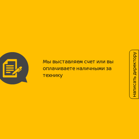
па + задний маятниковый
лошадиных сил
ди и сзади
Написать директору
Мы выставляем счет или вы
оплачиваете наличными за
44×65×90 см)
технику
ия
вигатель HS90 объёмом 90 куб. см в
Z19 выдаёт 9 л.с. обеспечивает
 простоту и лёгкость в обслуживании, а
ву топлива.