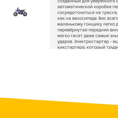
созданный для уверенного с
автоматической коробке пе
сосредоточиться на трассе, 
как на велосипеде. Вес всег
маленькому гонщику легко д
перевёрнутая передняя вил
мягко гасят даже самые зл
ударов. Электростартер - е
кикстартера, который трудн
провернуть. Ребёнок заводи
Продуманная конструкция р
тяжести снижает вероятнос
старте. Питбайк легко зака
обслуживание сведётся к з
фильтра - идеальный вариан
мототехнике без головной б
· Автоматическая коробк
· Низкий вес (60 кг)
· Низкая посадка (63 см)