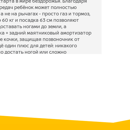
тарта в мире бездорожья. Благодаря
редач ребёнок может полностью
а не на рычагах - просто газ и тормоз,
о 60 кг и посадка 63 см позволяют
оставать ногами до земли, а
ка + задний маятниковый амортизатор
ые кочки, защищая позвоночник от
щё один плюс для детей: никакого
о достать ногой или сложно
т питбайк сам, без помощи родителей.
адует и взрослых: низкий центр
ть переворота назад при резком
тить в багажник универсала, а
амене масла и мойке воздушного
т, чтобы привить ребёнку любовь к
оли для родителей.
а передач