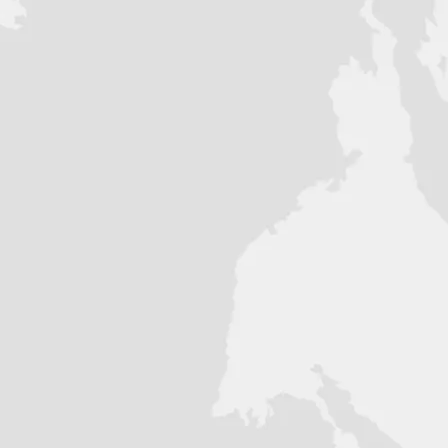
енным ресурсом. Ведущие звёзды
задерживать песок и грязь. Дополнительно
овреждений в случае обрыва цепи. Плюсы:
 цепь без необходимости частой смазки,
та картера при обрыве.
 автоматический, только
щая сталь, глушитель алюминевый