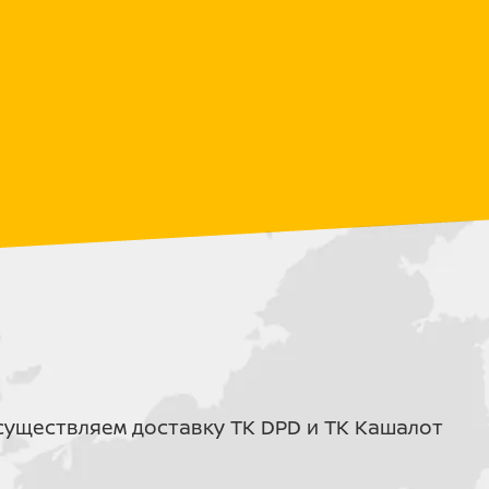
 с усилением в ключевых узлах и
чивает правильную развесовку и
я конструкция дарит идеальный баланс и
дом, заметно упрощая выполнение манёвров.
отличается удобной эргономичной формой и
ериалов, поэтому не промокает даже под
кользящее покрытие надёжно фиксирует
ром - двигатель запускается одним
икстартера. Вся проводка получила
 обработку, что гарантирует долговечность
ждём. Дополнительно установлен датчик
 контролировать интервалы обслуживания
уществляем доставку ТК DPD и ТК Кашалот
специальную конструкцию с
ми: пыль и грязь не проникают внутрь, а
озволяет цепи работать без регулярного