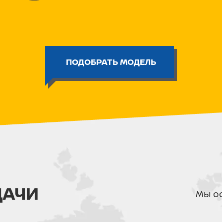
Лёгкая хромомолибденовая рама
выверенной геометрией обеспе
предсказуемую жёсткость. Така
точный контроль над велосипе
Сиденье:
ПОДОБРАТЬ МОДЕЛЬ
Сиденье Promax Anti-Slip Grip 
выполнено из влагостойких мат
дождём. Специальное противос
райдера в любой ситуации.
Электрика:
Питбайк оснащён электростарте
нажатием кнопки, без усилий к
влагозащиту и антикоррозийную
даже при езде в грязь и под до
моточасов, позволяющий точно
техники.
Цепь и звезды:
ДАЧИ
Мы ос
Приводная цепь CHOHO имеет 
герметизированными соединения
смазка остаётся в узлах. Это п